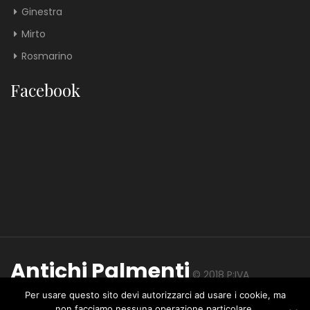
Ginestra
Mirto
Rosmarino
Facebook
Antichi Palmenti
© 2018 P:IVA
01447960491 - CIN IT049018B52MO3FE87
privacy
-
Per usare questo sito devi autorizzarci ad usare i cookie, ma
non facciamo nessuna operazione particolare.